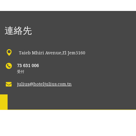
連絡先
Taieb Mhiri Avenue,El Jem5160
73 631 006
受付
julius@hoteljulius.com.tn